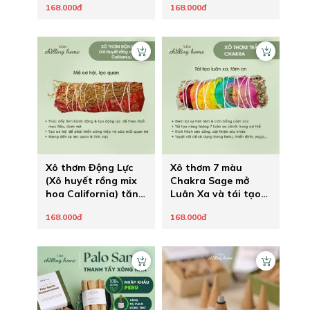
168.000đ
168.000đ
mắn
mãnh liệt
Xô thơm Động Lực
Xô thơm 7 màu
(Xô huyết rồng mix
Chakra Sage mở
hoa California) tăng
Luân Xa và tái tạo
sức mạnh ý chí theo
năng lượng
168.000đ
168.000đ
đuổi đam mê