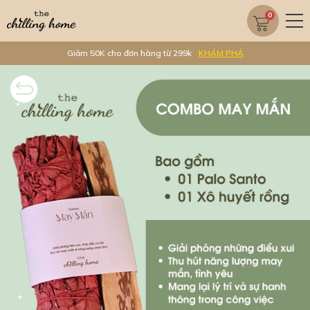
0
Giảm 50K cho đơn hàng từ 299k
KHÁM PHÁ