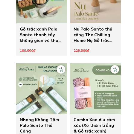
Gỗ trắc xanh Palo
Nụ Palo Santo thủ
Santo thanh tẩy
công The Chilling
không gian và thu
Home Nụ Gỗ trắc
hút năng lượng tích
xanh nhập khẩu
109.000đ
229.000đ
cực
Peru thanh lọc
không gian
Nhang Không Tăm
Combo Xoa dịu cảm
Palo Santo Thủ
xúc (Xô thơm trắng
Công
& Gỗ trắc xanh)