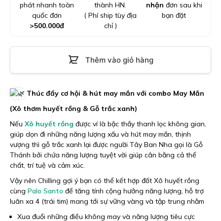
phát nhanh toàn
thành HN.
nhận
đơn sau khi
quốc đơn
( Phí ship tùy địa
bạn đặt
>
500.000
đ
chỉ )
Thêm vào giỏ hàng
Thúc đẩy cơ hội & hút may mắn với combo May Mắn
(Xô thơm huyết rồng & Gỗ trắc xanh)
Nếu
Xô huyết rồng
được ví là bậc thầy thanh lọc không gian,
giúp dọn đi những năng lượng xấu và hút may mắn, thịnh
vượng thì gỗ trắc xanh lại được người Tây Ban Nha gọi là Gỗ
Thánh bởi chứa năng lượng tuyệt vời giúp cân bằng cả thể
chất, trí tuệ và cảm xúc.
Vậy nên Chilling gợi ý bạn có thể kết hợp đốt Xô huyết rồng
cùng
Palo Santo
để tăng tính cộng hưởng năng lượng, hỗ trợ
luân xa 4 (trái tim) mang tới sự vững vàng và tập trung nhằm
Xua đuổi những điều không may và năng lượng tiêu cực