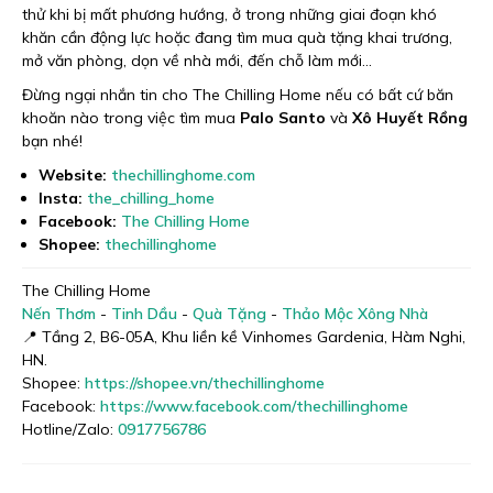
thử khi bị mất phương hướng, ở trong những giai đoạn khó
khăn cần động lực hoặc đang tìm mua quà tặng khai trương,
mở văn phòng, dọn về nhà mới, đến chỗ làm mới...
Đừng ngại nhắn tin cho The Chilling Home nếu có bất cứ băn
khoăn nào trong việc tìm mua
Palo Santo
và
Xô Huyết Rồng
bạn nhé!
Website:
thechillinghome.com
Insta:
the_chilling_home
Facebook:
The Chilling Home
Shopee:
thechillinghome
The Chilling Home
Nến Thơm
-
Tinh Dầu
-
Quà Tặng
-
Thảo Mộc Xông Nhà
📍 Tầng 2, B6-05A, Khu liền kề Vinhomes Gardenia, Hàm Nghi,
HN.
Shopee:
https://shopee.vn/thechillinghome
Facebook:
https://www.facebook.com/thechillinghome
Hotline/Zalo:
0917756786