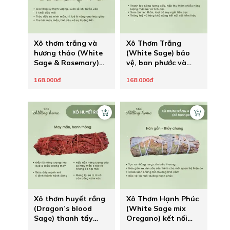
Xô thơm trắng và
Xô Thơm Trắng
hương thảo (White
(White Sage) bảo
Sage & Rosemary)
vệ, ban phước và
tạo nên khởi đầu
khai thông
168.000đ
168.000đ
mới
Xô thơm huyết rồng
Xô Thơm Hạnh Phúc
(Dragon’s blood
(White Sage mix
Sage) thanh tẩy
Oregano) kết nối
mạnh mẽ và hút may
rung động tình yêu