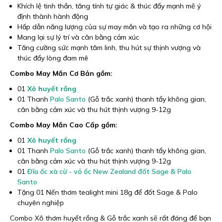
Khích lệ tinh thần, tăng tính tự giác & thúc đẩy mạnh mẽ ý
định thành hành động
Hấp dẫn năng lượng của sự may mắn và tạo ra những cơ hội
Mang lại sự lý trí và cân bằng cảm xúc
Tăng cường sức mạnh tâm linh, thu hút sự thịnh vượng và
thúc đẩy lòng đam mê
Combo May Mắn Cơ Bản gồm:
01
Xô huyết rồng
01 Thanh
Palo Santo
(Gỗ trắc xanh) thanh tẩy không gian,
cân bằng cảm xúc và thu hút thịnh vượng 9-12g
Combo May Mắn Cao Cấp gồm:
01
Xô huyết rồng
01 Thanh
Palo Santo
(Gỗ trắc xanh) thanh tẩy không gian,
cân bằng cảm xúc và thu hút thịnh vượng 9-12g
01
Đĩa ốc xà cừ - vỏ ốc New Zealand đốt Sage & Palo
Santo
Tặng 01 Nến thơm tealight mini 18g để đốt Sage & Palo
chuyên nghiệp
Combo Xô thơm huyết rồng & Gỗ trắc xanh sẽ rất đáng để bạn