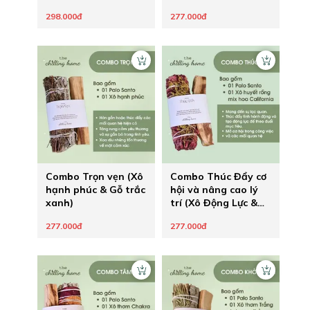
298.000đ
277.000đ
Combo Trọn vẹn (Xô
Combo Thúc Đẩy cơ
hạnh phúc & Gỗ trắc
hội và nâng cao lý
xanh)
trí (Xô Động Lực &
Gỗ Trắc Xanh)
277.000đ
277.000đ