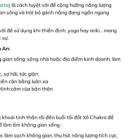
anto
) là cách tuyệt vời để cộng hưởng năng lượng
g gian sống và trút bỏ gánh nắng đang ngổn ngang
i để sử dụng khi thiền định, yoga hay reiki... mang
 sự.
m An:
 gian sống: xông nhà hoặc địa điểm kinh doanh, làm
, sợ hãi, tức giận
thiền cân bằng luân xa
, tình cảm của bản thân
 khoái tinh thần rồi đến buổi tối đốt Xô Chakra để
để làm ấm không gian sống.
c làm sạch không gian, thu hút năng lượng tích cực,