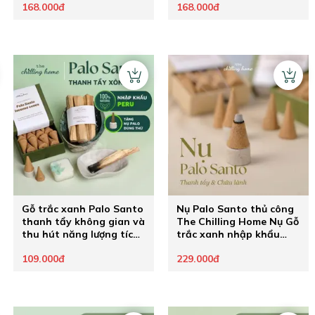
168.000đ
168.000đ
Gỗ trắc xanh Palo Santo
Nụ Palo Santo thủ công
thanh tẩy không gian và
The Chilling Home Nụ Gỗ
thu hút năng lượng tích
trắc xanh nhập khẩu
cực
Peru thanh lọc không
109.000đ
229.000đ
gian