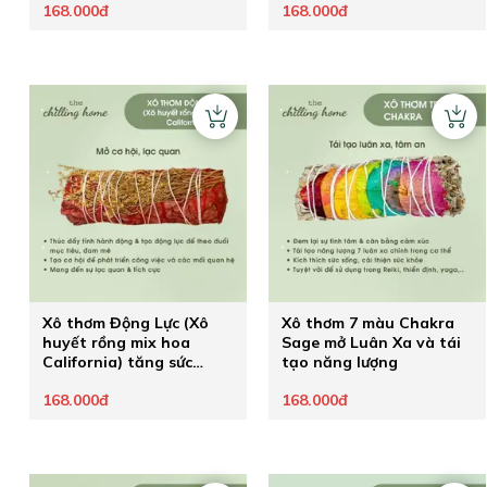
168.000đ
168.000đ
Xô thơm Động Lực (Xô
Xô thơm 7 màu Chakra
huyết rồng mix hoa
Sage mở Luân Xa và tái
California) tăng sức
tạo năng lượng
mạnh ý chí theo đuổi
168.000đ
168.000đ
đam mê