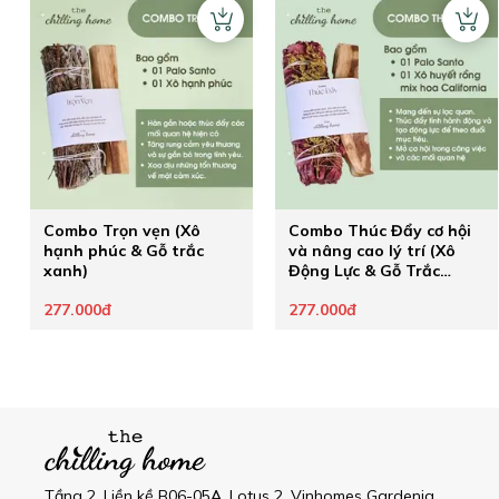
Combo Trọn vẹn (Xô
Combo Thúc Đẩy cơ hội
hạnh phúc & Gỗ trắc
và nâng cao lý trí (Xô
xanh)
Động Lực & Gỗ Trắc
Xanh)
277.000đ
277.000đ
Tầng 2, Liền kề B06-05A, Lotus 2, Vinhomes Gardenia,