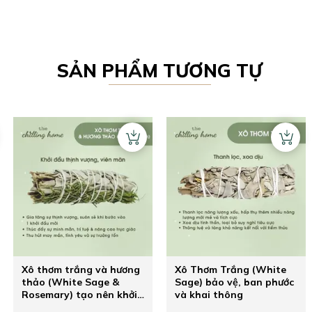
SẢN PHẨM TƯƠNG TỰ
Xô thơm trắng và hương
Xô Thơm Trắng (White
thảo (White Sage &
Sage) bảo vệ, ban phước
Rosemary) tạo nên khởi
và khai thông
đầu mới