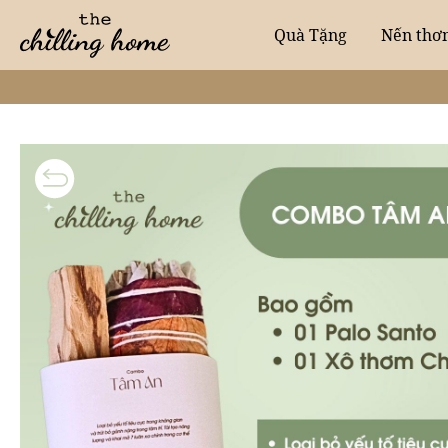
Quà Tặng
Nến thơ