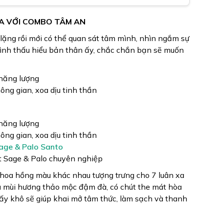
XA VỚI COMBO TÂM AN
 lặng rồi mới có thể quan sát tâm mình, nhìn ngắm sự
trình thấu hiểu bản thân ấy, chắc chắn bạn sẽ muốn
 năng lượng
ng gian, xoa dịu tinh thần
 năng lượng
ng gian, xoa dịu tinh thần
Sage & Palo Santo
t Sage & Palo chuyên nghiệp
ánh hoa hồng màu khác nhau tượng trưng cho 7 luân xa
ỏa mùi hương thảo mộc đậm đà, có chút the mát hòa
ấy khô sẽ giúp khai mở tâm thức, làm sạch và thanh