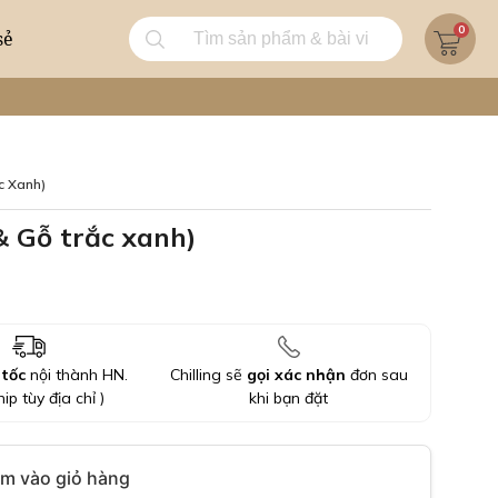
0
sẻ
c Xanh)
 Gỗ trắc xanh)
 tốc
nội thành HN.
Chilling sẽ
gọi xác nhận
đơn sau
hip tùy địa chỉ )
khi bạn đặt
m vào giỏ hàng