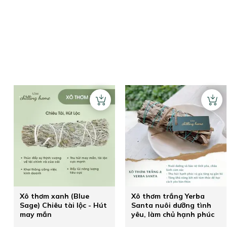
Xô thơm xanh (Blue
Xô thơm trắng Yerba
Sage) Chiêu tài lộc - Hút
Santa nuôi dưỡng tình
may mắn
yêu, làm chủ hạnh phúc