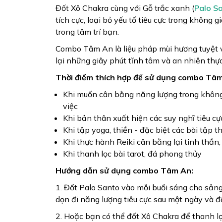
Đốt Xô Chakra cùng với Gỗ trắc xanh (
Palo S
tích cực, loại bỏ yếu tố tiêu cực trong khôn
trong tâm trí bạn.
Combo Tâm An là liệu pháp mùi hương tuyệt vờ
lại những giây phút tĩnh tâm và an nhiên thực
Thời điểm thích hợp để sử dụng combo Tâ
Khi muốn cân bằng năng lượng trong không
việc
Khi bản thân xuất hiện các suy nghĩ tiêu cực
Khi tập yoga, thiền - đặc biệt các bài tập 
Khi thực hành Reiki cân bằng lại tinh thần
Khi thanh lọc bài tarot, đá phong thủy
Hướng dẫn sử dụng combo Tâm An:
1. Đốt Palo Santo vào mỗi buổi sáng cho sảng
dọn đi năng lượng tiêu cực sau một ngày và 
2. Hoặc bạn có thể đốt Xô Chakra để thanh lọ