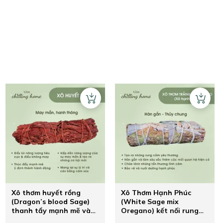
Xô thơm huyết rồng
Xô Thơm Hạnh Phúc
(Dragon’s blood Sage)
(White Sage mix
thanh tẩy mạnh mẽ và
Oregano) kết nối rung
hút may mắn
động tình yêu mãnh liệt