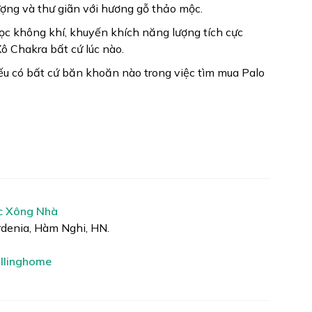
ợng và thư giãn với hương gỗ thảo mộc.
ọc không khí, khuyến khích năng lượng tích cực
ô Chakra bất cứ lúc nào.
u có bất cứ băn khoăn nào trong việc tìm mua Palo
c Xông Nhà
rdenia, Hàm Nghi, HN.
llinghome