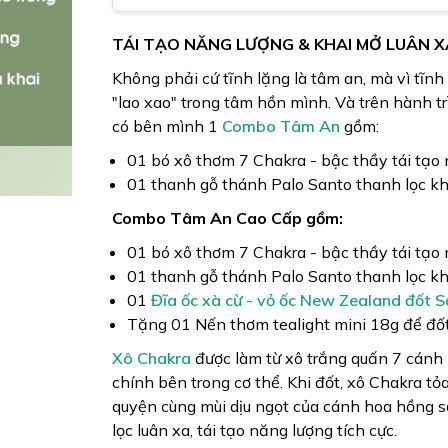
TÁI TẠO NĂNG LƯỢNG & KHAI MỞ LUÂN 
Không phải cứ tĩnh lặng là tâm an, mà vì tĩnh
"lao xao" trong tâm hồn mình. Và trên hành 
có bên mình 1
Combo Tâm An
gồm:
01 bó xô thơm 7 Chakra - bậc thầy tái tạo
01 thanh gỗ thánh Palo Santo thanh lọc khô
Combo Tâm An Cao Cấp gồm:
01 bó xô thơm 7 Chakra - bậc thầy tái tạo
01 thanh gỗ thánh Palo Santo thanh lọc khô
01
Đĩa ốc xà cừ - vỏ ốc New Zealand đốt 
Tặng 01 Nến thơm tealight mini 18g để đố
Xô Chakra
được làm từ xô trắng quấn 7 c
chính bên trong cơ thể. Khi đốt, xô Chakra t
quyện cùng mùi dịu ngọt của cánh hoa hồng s
lọc luân xa, tái tạo năng lượng tích cực.