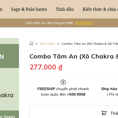
m
Sage & Palo Santo
Tinh dầu
Kiến thức & chia 
Giảm 50K cho đơn hàng từ 299k
KHÁM PHÁ
>
Sản Phẩm
>
Combo Tâm An (Xô Chakra & Gỗ Trắ
Combo Tâm An (Xô Chakra &
277.000
₫
FREESHIP
chuyển phát nhanh
Ship hỏa
toàn quốc đơn
>
500.000
đ
( Phí s
Thê