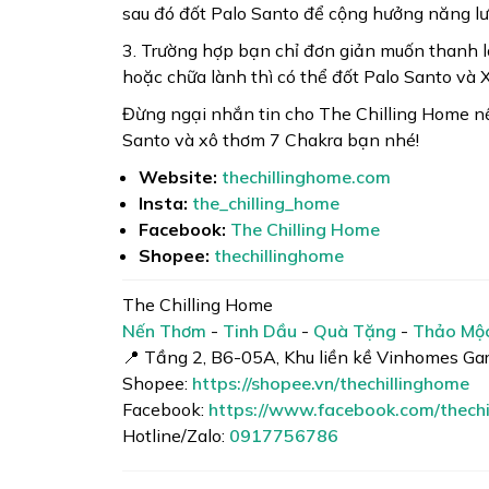
sau đó đốt Palo Santo để cộng hưởng năng lư
3. Trường hợp bạn chỉ đơn giản muốn thanh l
hoặc chữa lành thì có thể đốt Palo Santo và X
Đừng ngại nhắn tin cho The Chilling Home nế
Santo và xô thơm 7 Chakra bạn nhé!
Website:
thechillinghome.com
Insta:
the_chilling_home
Facebook:
The Chilling Home
Shopee:
thechillinghome
The Chilling Home
Nến Thơm
-
Tinh Dầu
-
Quà Tặng
-
Thảo Mộ
📍 Tầng 2, B6-05A, Khu liền kề Vinhomes Ga
Shopee:
https://shopee.vn/thechillinghome
Facebook:
https://www.facebook.com/thechi
Hotline/Zalo:
0917756786