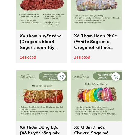
Xô thơm huyết rồng
Xô Thơm Hạnh Phúc
(Dragon’s blood
(White Sage mix
Sage) thanh tẩy
Oregano) kết nối
mạnh mẽ và hút may
rung động tình yêu
168.000đ
168.000đ
mắn
mãnh liệt
Xô thơm Động Lực
Xô thơm 7 màu
(Xô huyết rồng mix
Chakra Sage mở