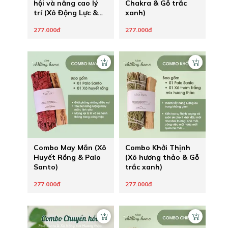
hội và nâng cao lý
Chakra & Gỗ trắc
trí (Xô Động Lực &
xanh)
Gỗ Trắc Xanh)
277.000đ
277.000đ
Combo May Mắn (Xô
Combo Khởi Thịnh
Huyết Rồng & Palo
(Xô hương thảo & Gỗ
Santo)
trắc xanh)
277.000đ
277.000đ