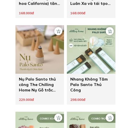
hoa California) tăng
Luân Xa và tái tạo
sức mạnh ý chí theo
năng lượng
168.000đ
168.000đ
đuổi đam mê
Nụ Palo Santo thủ
Nhang Không Tăm
công The Chilling
Palo Santo Thủ
Home Nụ Gỗ trắc
Công
xanh nhập khẩu
229.000đ
298.000đ
Peru thanh lọc
không gian