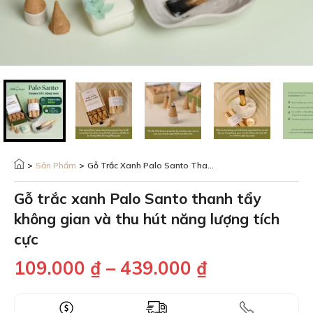
>
Sản Phẩm
>
Gỗ Trắc Xanh Palo Santo Thanh Tẩy Không Gian Và Thu Hút Năng Lượng Tích Cực
Gỗ trắc xanh Palo Santo thanh tẩy
không gian và thu hút năng lượng tích
cực
109.000
₫
–
439.000
₫