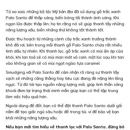
Từ xa xưa, những bộ tộc Mỹ bản địa đã sử dụng gỗ trắc xanh
Palo Santo để thắp sáng, biến bóng tối thành ánh sáng. Khi
ngọn lửa được thắp lên, họ tin rằng nó sẽ giúp thanh tẩy những
năng lượng xấu, biến những thứ không tốt thành tốt.
Được thu hoạch từ những cành cây trắc xanh trưởng thành
khô đã rơi, bên trong mỗi thanh gỗ Palo Santo chứa rất nhiều
tinh dầu tự nhiên. Khi thanh lọc, gỗ trắc xanh có mùi ấm áp của
khói, khi lan toả sẽ có mùi man mát vỏ cam, một lúc sau khi tan
vào không gian sẽ có mùi ngọt ngào tựa caramel.
Smudging với Palo Santo để cảm nhận rõ ràng sự thanh tẩy
sạch sẽ những căng thẳng hay tiêu cực đang đè nặng lên lồng
ngực. Từ đó tái tạo nguồn năng lượng mới, giúp tinh thần sảng
khoái đem lại trạng thái minh mẫn giúp bạn có thể tập trung
làm việc hiệu quả hơn.
Ngoài dùng để đốt, bạn có thể đặt thanh Palo Santo dưới gối
nằm để tạo giấc ngủ sâu hoặc để trong túi, ví để bảo vệ bạn
khỏi những năng lượng xấu.
Nếu bạn mới tìm hiểu về thanh lọc với Palo Santo, đừng bỏ