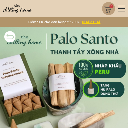
0
Giảm 50K cho đơn hàng từ 299k
KHÁM PHÁ