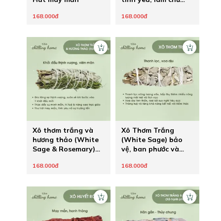
hạnh phúc
168.000đ
168.000đ
Xô thơm trắng và
Xô Thơm Trắng
hương thảo (White
(White Sage) bảo
Sage & Rosemary)
vệ, ban phước và
tạo nên khởi đầu
khai thông
168.000đ
168.000đ
mới