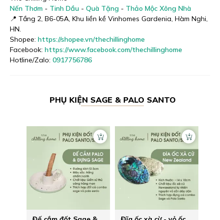
Nến Thơm
-
Tinh Dầu
-
Quà Tặng
-
Thảo Mộc Xông Nhà
📍 Tầng 2, B6-05A, Khu liền kề Vinhomes Gardenia, Hàm Nghi,
HN.
Shopee:
https://shopee.vn/thechillinghome
Facebook:
https://www.facebook.com/thechillinghome
Hotline/Zalo:
0917756786
PHỤ KIỆN
SAGE & PALO SANTO
Đế cắm đốt Sage &
Đĩa ốc xà cừ - vỏ ốc