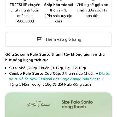
FREESHIP
chuyển
Ship hỏa tốc
nội
Chilling sẽ
gọi xác
phát nhanh toàn
thành HN.
nhận
đơn sau khi
quốc đơn
( Phí ship tùy địa
bạn đặt
>
500.000
đ
chỉ )
Thêm vào giỏ hàng
Gỗ trắc xanh Palo Santo thanh tẩy không gian và thu
hút năng lượng tích cực
Size
: Nhỏ (6-8g), Chuẩn (9-12g), Đại (12-15g)
Combo Palo Santo Cao Cấp
: 3 thanh size Chuẩn +
Đĩa ốc
xà cừ vỏ ốc New Zealand đốt Sage &amp; Palo Santo
+
Tặng 1 Nến Tealight 18g để đốt Palo đúng cách