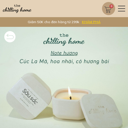
0
Giảm 50K cho đơn hàng từ 299k
KHÁM PHÁ