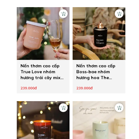
Nến thơm cao cấp
Nến thơm cao cấp
True Love nhóm
Boss-bae nhóm
hương trái cây mix
hương hoa The
hoa The Chilling
Chilling Home
239.000đ
239.000đ
Home