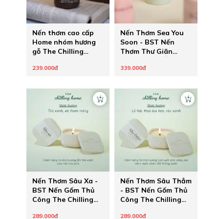
Nến thơm cao cấp
Nến Thơm Sea You
Home nhóm hương
Soon - BST Nến
gỗ The Chilling
Thơm Thư Giãn
Home
Thông Điệp Ẩn
239.000đ
339.000đ
Healing Pastel của
The Chilling Home -
Quà Tặng Chữa
Lành Cho Người
Thương
Nến Thơm Sâu Xa -
Nến Thơm Sâu Thẳm
BST Nến Gốm Thủ
- BST Nến Gốm Thủ
Công The Chilling
Công The Chilling
Home
Home
289.000đ
289.000đ