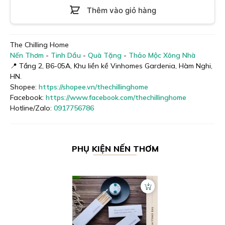
Thêm vào giỏ hàng
The Chilling Home
Nến Thơm
-
Tinh Dầu
-
Quà Tặng
-
Thảo Mộc Xông Nhà
📍 Tầng 2, B6-05A, Khu liền kề Vinhomes Gardenia, Hàm Nghi,
HN.
Shopee:
https://shopee.vn/thechillinghome
Facebook:
https://www.facebook.com/thechillinghome
Hotline/Zalo:
0917756786
PHỤ KIỆN
NẾN THƠM