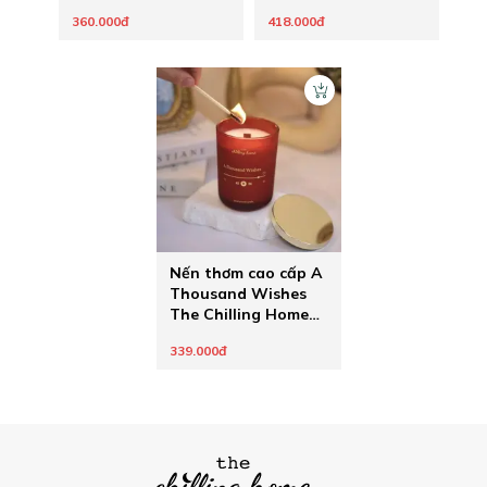
gỗ rừng sau cơn mưa
phương Đông The
360.000đ
418.000đ
Chilling Home
Nến thơm cao cấp A
Thousand Wishes
The Chilling Home
hương vị an lành
339.000đ