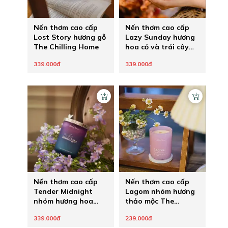
Nến thơm cao cấp
Nến thơm cao cấp
Lost Story hương gỗ
Lazy Sunday hương
The Chilling Home
hoa cỏ và trái cây
nhiệt đới The
339.000đ
339.000đ
Chilling Home
Nến thơm cao cấp
Nến thơm cao cấp
Tender Midnight
Lagom nhóm hương
nhóm hương hoa
thảo mộc The
The Chilling Home
Chilling Home
339.000đ
239.000đ