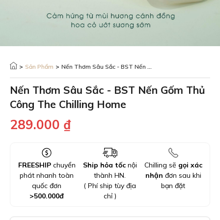
>
Sản Phẩm
>
Nến Thơm Sâu Sắc - BST Nến Gốm Thủ Công The Chilling Home
Nến Thơm Sâu Sắc - BST Nến Gốm Thủ
Công The Chilling Home
289.000
₫
FREESHIP
chuyển
Ship hỏa tốc
nội
Chilling sẽ
gọi xác
phát nhanh toàn
thành HN.
nhận
đơn sau khi
quốc đơn
( Phí ship tùy địa
bạn đặt
>
500.000
đ
chỉ )