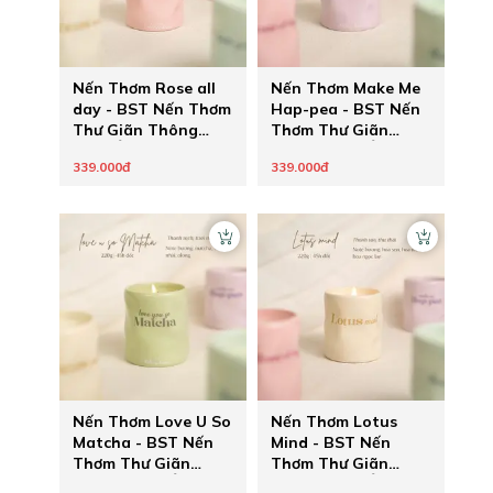
Nến Thơm Rose all
Nến Thơm Make Me
day - BST Nến Thơm
Hap-pea - BST Nến
Thư Giãn Thông
Thơm Thư Giãn
Điệp Ẩn Healing
Thông Điệp Ẩn
339.000đ
339.000đ
Pastel của The
Healing Pastel của
Chilling Home - Quà
The Chilling Home -
Tặng Chữa Lành
Quà Tặng Chữa
Cho Người Thương
Lành Cho Người
Thương
Nến Thơm Love U So
Nến Thơm Lotus
Matcha - BST Nến
Mind - BST Nến
Thơm Thư Giãn
Thơm Thư Giãn
Thông Điệp Ẩn
Thông Điệp Ẩn