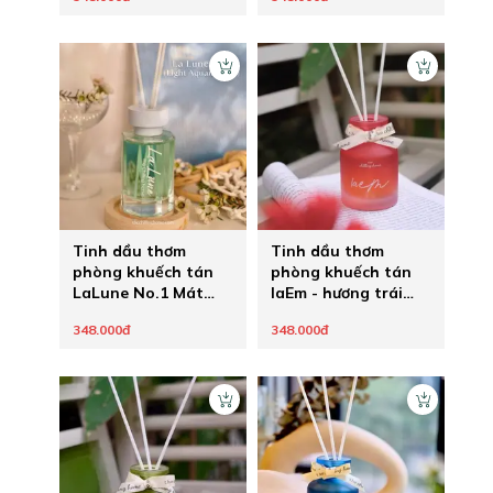
Tinh dầu thơm
Tinh dầu thơm
phòng khuếch tán
phòng khuếch tán
LaLune No.1 Mát
laEm - hương trái
ngọt bay bổng
cây mix hoa
348.000đ
348.000đ