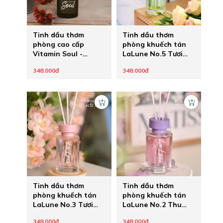
Tinh dầu thơm
Tinh dầu thơm
phòng cao cấp
phòng khuếch tán
Vitamin Soul -
LaLune No.5 Tươi
hương hoa cỏ
mát trong trẻo
348.000đ
348.000đ
phương Đông
Tinh dầu thơm
Tinh dầu thơm
phòng khuếch tán
phòng khuếch tán
LaLune No.3 Tươi
LaLune No.2 Thu
mọng thanh ngọt
hút ngọt sang
348.000đ
348.000đ