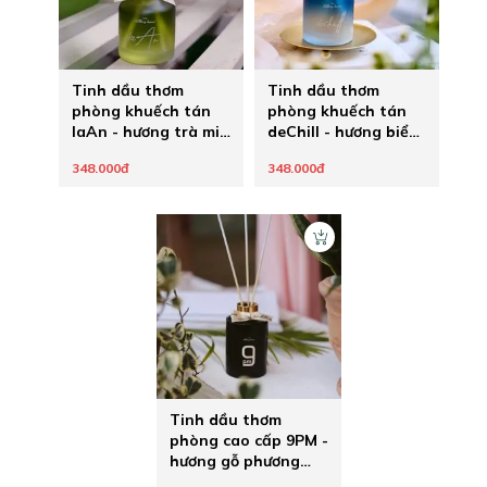
Tinh dầu thơm
Tinh dầu thơm
phòng khuếch tán
phòng khuếch tán
laAn - hương trà mix
deChill - hương biển
hoa và trái cây
mát lành
348.000đ
348.000đ
Tinh dầu thơm
phòng cao cấp 9PM -
hương gỗ phương
Đông