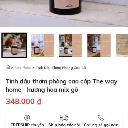
>
Sản Phẩm
>
Tinh Dầu Thơm Phòng Cao Cấp The Way Home - Hương Hoa Mix Gỗ
Tinh dầu thơm phòng cao cấp The way
home - hương hoa mix gỗ
348.000
₫
FREESHIP
chuyển
Ship hỏa tốc
nội
Chilling sẽ
gọi xác