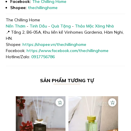
Facebook:
The Chilling Home
Shopee:
thechillinghome
The Chilling Home
Nến Thơm
-
Tinh Dầu
-
Quà Tặng
-
Thảo Mộc Xông Nhà
📍 Tầng 2, B6-05A, Khu liền kề Vinhomes Gardenia, Hàm Nghi,
HN.
Shopee:
https://shopee.vn/thechillinghome
Facebook:
https://www.facebook.com/thechillinghome
Hotline/Zalo:
0917756786
SẢN PHẨM TƯƠNG TỰ