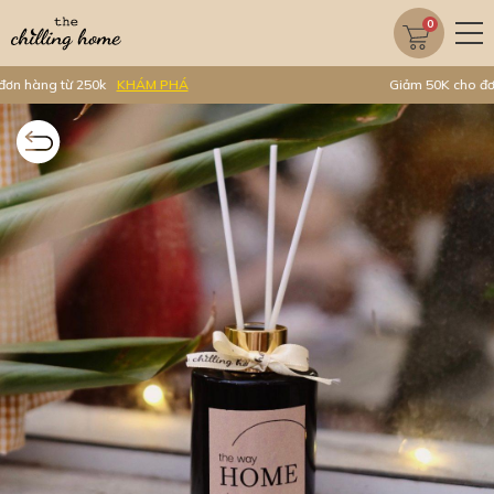
0
Giảm 50K cho đơn hàng từ 299k
KHÁM PHÁ