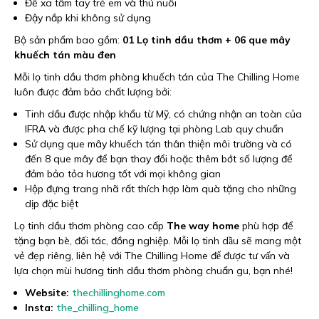
Để xa tầm tay trẻ em và thú nuôi
Đậy nắp khi không sử dụng
Bộ sản phẩm bao gồm:
01 Lọ tinh dầu thơm + 06 que mây
khuếch tán màu đen
Mỗi lọ tinh dầu thơm phòng khuếch tán của The Chilling Home
luôn được đảm bảo chất lượng bởi:
Tinh dầu được nhập khẩu từ Mỹ, có chứng nhận an toàn của
IFRA và được pha chế kỹ lượng tại phòng Lab quy chuẩn
Sử dụng que mây khuếch tán thân thiện môi trường và có
đến 8 que mây để bạn thay đổi hoặc thêm bớt số lượng để
đảm bảo tỏa hương tốt với mọi không gian
Hộp đựng trang nhã rất thích hợp làm quà tặng cho những
dịp đặc biệt
Lọ tinh dầu thơm phòng cao cấp
The way home
phù hợp để
tặng bạn bè, đối tác, đồng nghiệp. Mỗi lọ tinh dầu sẽ mang một
vẻ đẹp riêng, liên hệ với The Chilling Home để được tư vấn và
lựa chọn mùi hương tinh dầu thơm phòng chuẩn gu, bạn nhé!
Website:
thechillinghome.com
Insta:
the_chilling_home