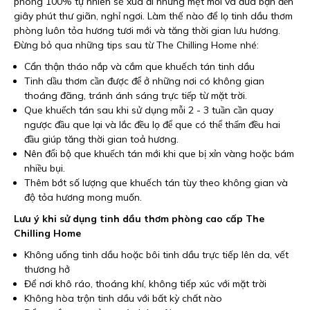
phòng 100% tự nhiên sẽ xua đi những mệt mỏi và đưa bạn đến
giây phút thư giãn, nghỉ ngơi. Làm thế nào để lọ tinh dầu thơm
phòng luôn tỏa hương tươi mới và tăng thời gian lưu hương.
Đừng bỏ qua những tips sau từ The Chilling Home nhé:
Cẩn thận tháo nắp và cắm que khuếch tán tinh dầu
Tinh dầu thơm cần được để ở những nơi có không gian
thoáng đãng, tránh ánh sáng trực tiếp từ mặt trời.
Que khuếch tán sau khi sử dụng mỗi 2 - 3 tuần cần quay
ngược đầu que lại và lắc đều lọ để que có thể thấm đều hai
đầu giúp tăng thời gian toả hương.
Nên đổi bộ que khuếch tán mới khi que bị xỉn vàng hoặc bám
nhiều bụi.
Thêm bớt số lượng que khuếch tán tùy theo không gian và
độ tỏa hương mong muốn.
Lưu ý khi sử dụng tinh dầu thơm phòng cao cấp The
Chilling Home
Không uống tinh dầu hoặc bôi tinh dầu trực tiếp lên da, vết
thương hở
Để nơi khô ráo, thoáng khí, không tiếp xúc với mặt trời
Không hòa trộn tinh dầu với bất kỳ chất nào