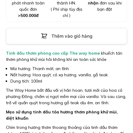
phát nhanh toàn
thành HN.
nhận
đơn sau khi
quốc đơn
( Phí ship tùy địa
bạn đặt
>
500.000
đ
chỉ )
Thêm vào giỏ hàng
Tinh dầu thơm phòng cao cấp The way home
khuếch tán
thơm phòng khử mùi hôi không khí an toàn sức khỏe
Mùi hương: Thanh mát, an tĩnh
Nốt hương: Hoa quýt, cỏ xạ hương, vanilla, gỗ teak
Dung tích: 100ml
The Way Home bắt đầu với vị hân hoan, tươi mới của hoa cỏ
phương Đông, chớm vị ngọt mềm mại của vanilla. Và sau cùng,
trở về quấn quýt trong hương gỗ teak dịu êm, an tĩnh.
Mẹo sử dụng tinh dầu tỏa hương thơm phòng khử mùi,
diệt khuẩn
Chìm trong hương thơm thoang thoảng của tinh dầu thơm