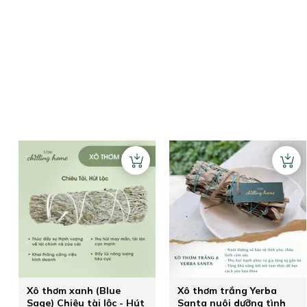
Xô thơm xanh (Blue
Xô thơm trắng Yerba
Sage) Chiêu tài lộc - Hút
Santa nuôi dưỡng tình