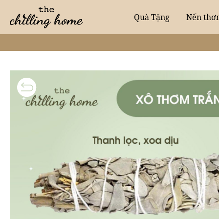
Quà Tặng
Nến thơ