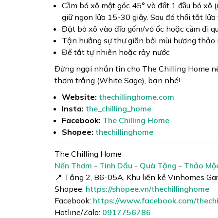
Cầm bó xô một góc 45° và đốt 1 đầu bó xô 
giữ ngọn lửa 15-30 giây. Sau đó thổi tắt lửa 
Đặt bó xô vào đĩa gốm/vỏ ốc hoặc cầm đi
Tận hưởng sự thư giãn bởi mùi hương thảo
Để tắt tự nhiên hoặc rảy nước
Đừng ngại nhắn tin cho The Chilling Home nế
thơm trắng (White Sage), bạn nhé!
Website:
thechillinghome.com
Insta:
the_chilling_home
Facebook:
The Chilling Home
Shopee:
thechillinghome
The Chilling Home
Nến Thơm
-
Tinh Dầu
-
Quà Tặng
-
Thảo Mộ
📍 Tầng 2, B6-05A, Khu liền kề Vinhomes Ga
Shopee:
https://shopee.vn/thechillinghome
Facebook:
https://www.facebook.com/thechi
Hotline/Zalo:
0917756786