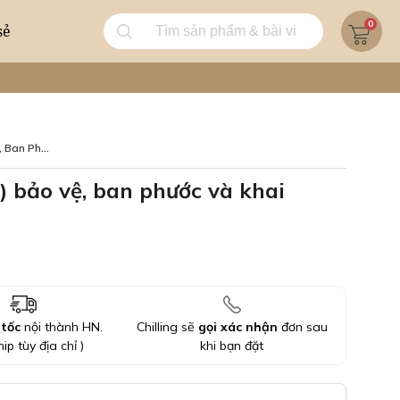
0
sẻ
 Khai Thông
 bảo vệ, ban phước và khai
 tốc
nội thành HN.
Chilling sẽ
gọi xác nhận
đơn sau
hip tùy địa chỉ )
khi bạn đặt