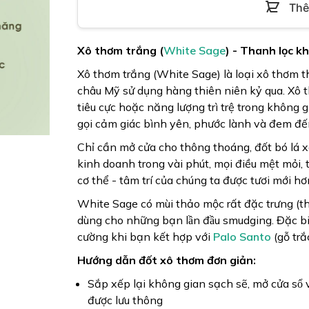
Thê
Xô thơm trắng (
White Sage
) - Thanh lọc k
Xô thơm trắng (White Sage) là loại xô thơm t
châu Mỹ sử dụng hàng thiên niên kỷ qua. Xô 
tiêu cực hoặc năng lượng trì trệ trong không
gọi cảm giác bình yên, phước lành và đem đến
Chỉ cần mở cửa cho thông thoáng, đốt bó lá 
kinh doanh trong vài phút, mọi điều mệt mỏi, t
cơ thể - tâm trí của chúng ta được tươi mới hơ
White Sage có mùi thảo mộc rất đặc trưng (t
dùng cho những bạn lần đầu smudging. Đặc 
cường khi bạn kết hợp với
Palo Santo
(gỗ trắ
Hướng dẫn đốt xô thơm đơn giản:
Sắp xếp lại không gian sạch sẽ, mở cửa so
được lưu thông