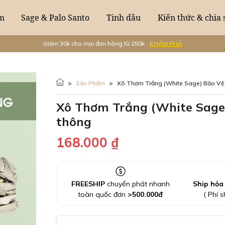
m
Sage & Palo Santo
Tinh dầu
Kiến thức & chia 
Giảm 30k cho mọi đơn hàng từ 250k
KHÁM PHÁ
>
Sản Phẩm
>
Xô Thơm Trắng (White Sage) Bảo Vệ, Ban Phước Và
Xô Thơm Trắng (White Sage)
thông
168.000
₫
FREESHIP
chuyển phát nhanh
Ship hỏa
toàn quốc đơn
>
500.000
đ
( Phí s