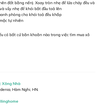
(nên đốt bằng nến). Xoay tròn nhẹ để lửa cháy đều và
và vẩy nhẹ để khói bắt đầu toả lên
 quanh phòng cho khói toả đều khắp
 mộc tự nhiên
u có bất cứ băn khoăn nào trong việc tìm mua xô
c Xông Nhà
rdenia, Hàm Nghi, HN.
llinghome