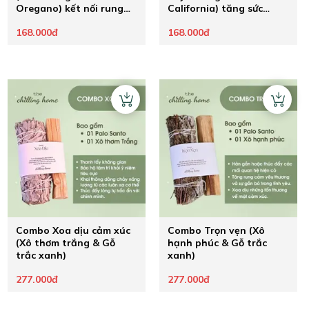
Oregano) kết nối rung
California) tăng sức
động tình yêu mãnh liệt
mạnh ý chí theo đuổi
168.000đ
168.000đ
đam mê
Combo Xoa dịu cảm xúc
Combo Trọn vẹn (Xô
(Xô thơm trắng & Gỗ
hạnh phúc & Gỗ trắc
trắc xanh)
xanh)
277.000đ
277.000đ