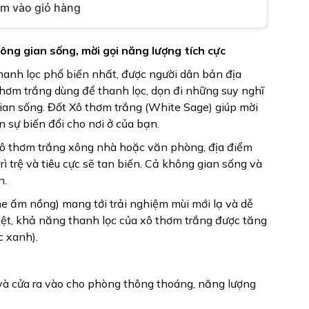
m vào giỏ hàng
hông gian sống, mời gọi năng lượng tích cực
hanh lọc phổ biến nhất, được người dân bản địa
thơm trắng dùng để thanh lọc, dọn đi những suy nghĩ
 gian sống. Đốt Xô thơm trắng (White Sage) giúp mời
 sự biến đổi cho nơi ở của bạn.
xô thơm trắng xông nhà hoặc văn phòng, địa điểm
rì trệ và tiêu cực sẽ tan biến. Cả không gian sống và
n.
he ấm nồng) mang tới trải nghiệm mùi mới lạ và dễ
biệt, khả năng thanh lọc của xô thơm trắng được tăng
c xanh).
̂̉ và cửa ra vào cho phòng thông thoáng, năng lượng