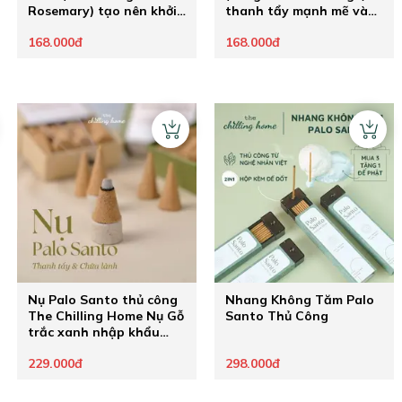
Rosemary) tạo nên khởi
thanh tẩy mạnh mẽ và
đầu mới
hút may mắn
168.000đ
168.000đ
Nụ Palo Santo thủ công
Nhang Không Tăm Palo
The Chilling Home Nụ Gỗ
Santo Thủ Công
trắc xanh nhập khẩu
Peru thanh lọc không
229.000đ
298.000đ
gian