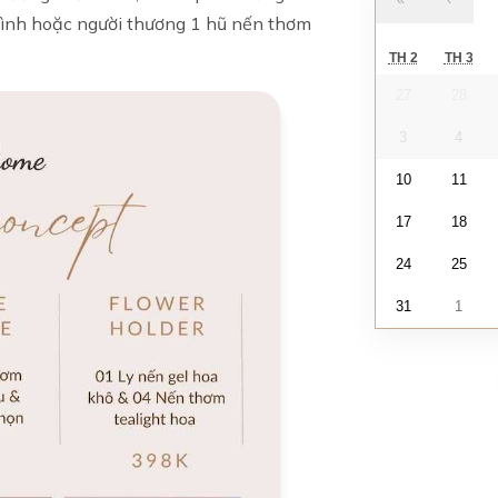
mình hoặc người thương 1 hũ nến thơm
TH 2
TH 3
27
28
3
4
10
11
17
18
24
25
31
1