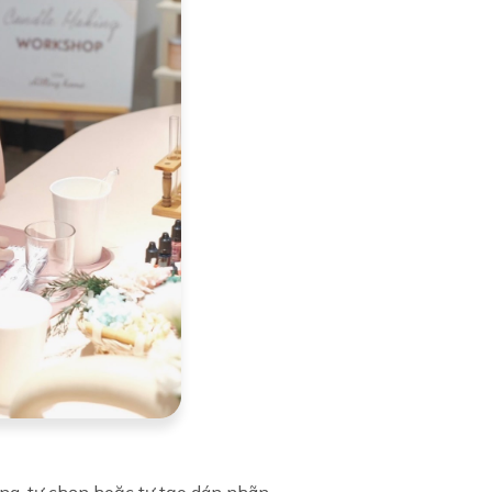
ng, tự chọn hoặc tự tạo dán nhãn