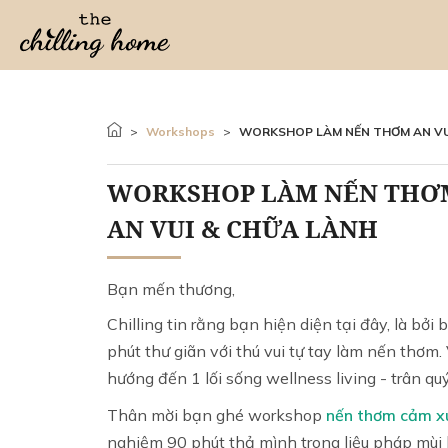
>
Workshops
>
WORKSHOP LÀM NẾN THƠM AN VUI & 
WORKSHOP LÀM NẾN THƠ
AN VUI & CHỮA LÀNH
Bạn mến thương,
Chilling tin rằng bạn hiện diện tại đây, là bở
phút thư giãn với thú vui tự tay làm nến thơm.
hướng đến 1 lối sống wellness living - trân qu
Thân mời bạn ghé workshop
nến thơm cảm x
nghiệm 90 phút thả mình trong liệu pháp mù