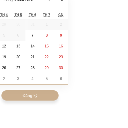
TH 4
TH 5
TH 6
TH 7
CN
29
30
31
1
2
5
6
7
8
9
12
13
14
15
16
19
20
21
22
23
26
27
28
29
30
2
3
4
5
6
Đăng ký