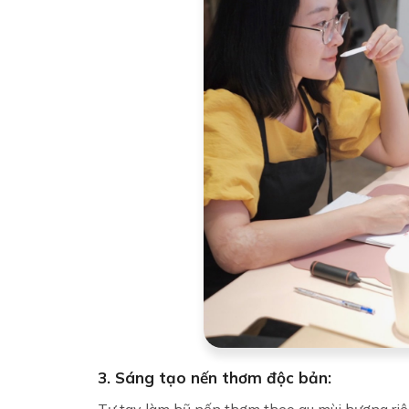
3. Sáng tạo nến thơm độc bản:
Tự tay làm hũ nến thơm theo gu mùi hương riê