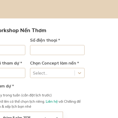
orkshop Nến Thơm
Số điện thoại *
i tham dự *
Chọn Concept làm nến *
Select...
am dự *
 trong tuần (cần đặt lịch trước)
ở lên có thể chọn lịch riêng.
Liên hệ
với Chilling để
 & xếp lịch bạn nhé
tháng 8 năm 2026
›
»