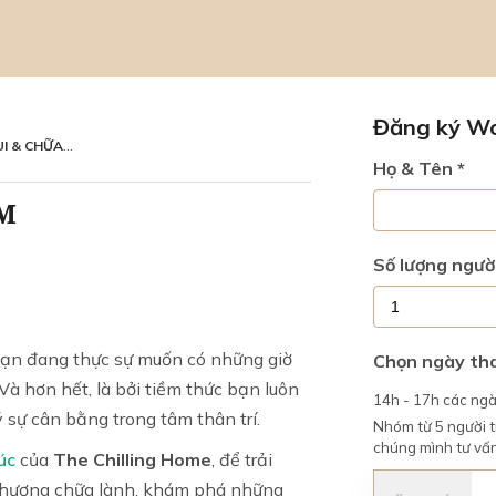
Đăng ký W
CHỮA LÀNH
Họ & Tên *
M
Số lượng ngườ
i bạn đang thực sự muốn có những giờ
Chọn ngày th
 Và hơn hết, là bởi tiềm thức bạn luôn
14h - 17h các ngày
ý sự cân bằng trong tâm thân trí.
Nhóm từ 5 người tr
chúng mình tư vấn
úc
của
The Chilling Home
, để trải
i hương chữa lành, khám phá những
«
‹