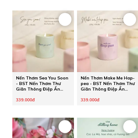
Nến Thơm Sea You Soon
Nến Thơm Make Me Hap-
- BST Nến Thơm Thư
pea - BST Nến Thơm Thư
Giãn Thông Điệp Ẩn
Giãn Thông Điệp Ẩn
Healing Pastel của The
Healing Pastel của The
339.000đ
339.000đ
Chilling Home - Quà
Chilling Home - Quà
Tặng Chữa Lành Cho
Tặng Chữa Lành Cho
Người Thương
Người Thương