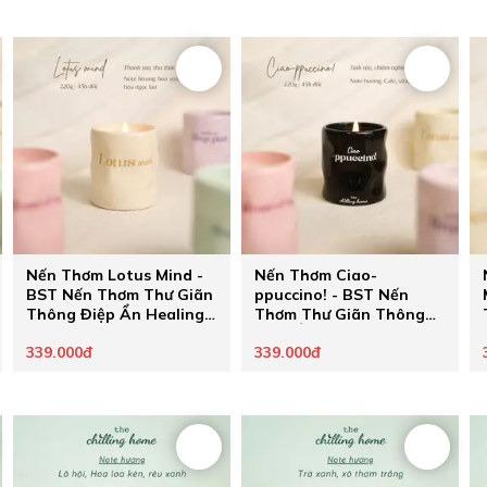
Nến Thơm Lotus Mind -
Nến Thơm Ciao-
BST Nến Thơm Thư Giãn
ppuccino! - BST Nến
Thông Điệp Ẩn Healing
Thơm Thư Giãn Thông
Pastel của The Chilling
Điệp Ẩn Healing Pastel
339.000đ
339.000đ
Home - Quà Tặng Chữa
của The Chilling Home -
Lành Cho Người Thương
Quà Tặng Chữa Lành
Cho Người Thương