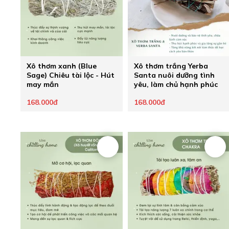
Xô thơm xanh (Blue
Xô thơm trắng Yerba
Sage) Chiêu tài lộc - Hút
Santa nuôi dưỡng tình
may mắn
yêu, làm chủ hạnh phúc
168.000đ
168.000đ