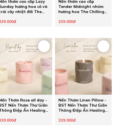
Nến thơm cao cấp Lazy
Nến thơm cao cấp
Sunday hương hoa cỏ và
Tender Midnight nhóm
trái cây nhiệt đới The
hương hoa The Chilling
Chilling Home
Home
339.000đ
339.000đ
Nến Thơm Rose all day -
Nến Thơm Linen Pillow -
BST Nến Thơm Thư Giãn
BST Nến Thơm Thư Giãn
Thông Điệp Ẩn Healing
Thông Điệp Ẩn Healing
Pastel của The Chilling
Pastel của The Chilling
339.000đ
339.000đ
Home - Quà Tặng Chữa
Home - Quà Tặng Chữa
Lành Cho Người Thương
Lành Cho Người Thương