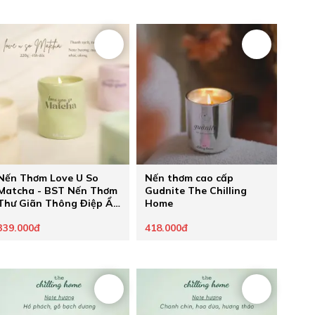
Nến Thơm Love U So
Nến thơm cao cấp
Matcha - BST Nến Thơm
Gudnite The Chilling
Thư Giãn Thông Điệp Ẩn
Home
Healing Pastel của The
339.000đ
418.000đ
Chilling Home - Quà
Tặng Chữa Lành Cho
Người Thương