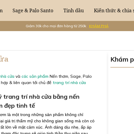
m
Sage & Palo Santo
Tinh dầu
Kiến thức & chia 
Giảm 30k cho mọi đơn hàng từ 250k
KHÁM PHÁ
cửa
Khám p
 nhà cửa
và
các sản phẩm
Nến thơm, Sage, Palo
hợp & liên quan tới chủ đề
trang trí nhà cửa
ý trang trí nhà cửa bằng nến
 đẹp tinh tế
hơm là một trong những sản phẩm không chỉ
ại giá trị thẩm mỹ cho không gian sống mà còn có
ị rất lớn về mặt cảm xúc. Ánh dáng dịu nhẹ, ấp áp
 thơm đặc trưng sẽ giúp tinh thần thư giãn sau