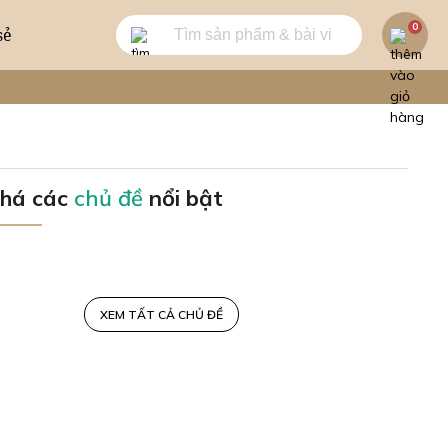
0
sẻ
há các
chủ đề
nổi bật
XEM TẤT CẢ CHỦ ĐỀ