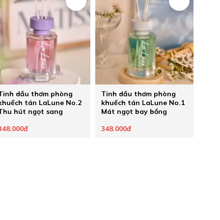
Tinh dầu thơm phòng
Tinh dầu thơm phòng
khuếch tán LaLune No.2
khuếch tán LaLune No.1
Thu hút ngọt sang
Mát ngọt bay bổng
348.000đ
348.000đ