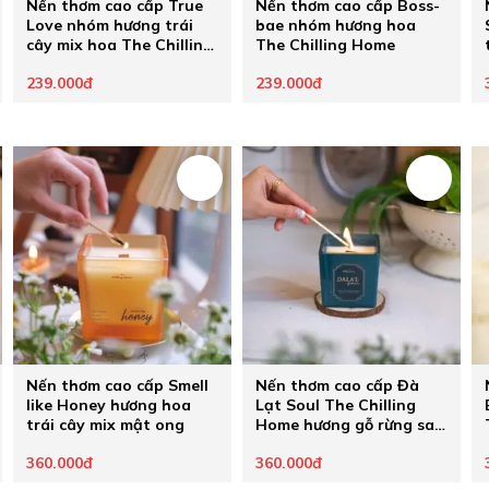
Nến thơm cao cấp True
Nến thơm cao cấp Boss-
Love nhóm hương trái
bae nhóm hương hoa
cây mix hoa The Chilling
The Chilling Home
Home
239.000đ
239.000đ
Nến thơm cao cấp Smell
Nến thơm cao cấp Đà
like Honey hương hoa
Lạt Soul The Chilling
trái cây mix mật ong
Home hương gỗ rừng sau
cơn mưa
360.000đ
360.000đ