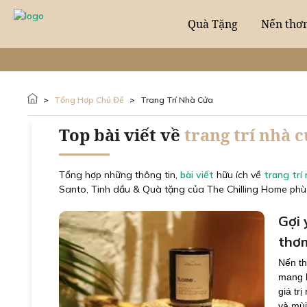
Quà Tặng
Nến thơ
>
Tổng Hợp Chủ Đề
>
Trang Trí Nhà Cửa
Top bài viết về
trang trí nhà 
Tổng hợp những thông tin,
bài viết
hữu ích về
trang trí
Santo, Tinh dầu & Quà tặng của The Chilling Home phù 
Gợi 
thơm
Nến t
mang l
giá tr
và mùi