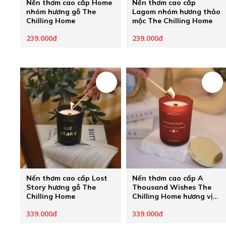
Nến thơm cao cấp Home
Nến thơm cao cấp
nhóm hương gỗ The
Lagom nhóm hương thảo
Chilling Home
mộc The Chilling Home
239.000đ
239.000đ
Nến thơm cao cấp Lost
Nến thơm cao cấp A
Story hương gỗ The
Thousand Wishes The
Chilling Home
Chilling Home hương vị
an lành
339.000đ
339.000đ