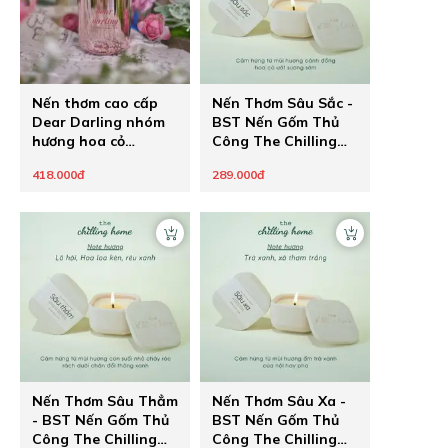
Nến thơm cao cấp
Nến Thơm Sâu Sắc -
Dear Darling nhóm
BST Nến Gốm Thủ
hương hoa cỏ
Công The Chilling
phương Đông The
Home
418.000đ
289.000đ
Chilling Home
Nến Thơm Sâu Thẳm
Nến Thơm Sâu Xa -
- BST Nến Gốm Thủ
BST Nến Gốm Thủ
Công The Chilling
Công The Chilling