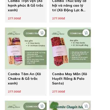
Combo Trọn vẹn (Xô
Combo Thúc Đẩy cơ
hạnh phúc & Gỗ trắc
hội và nâng cao lý
xanh)
trí (Xô Động Lực &
Gỗ Trắc Xanh)
277.000đ
277.000đ
Combo Tâm An (Xô
Combo May Mắn (Xô
Chakra & Gỗ trắc
Huyết Rồng & Palo
xanh)
Santo)
277.000đ
277.000đ