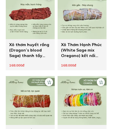
Xô thơm huyết rồng
Xô Thơm Hạnh Phúc
(Dragon’s blood
(White Sage mix
Sage) thanh tẩy
Oregano) kết nối
mạnh mẽ và hút may
rung động tình yêu
168.000đ
168.000đ
mắn
mãnh liệt