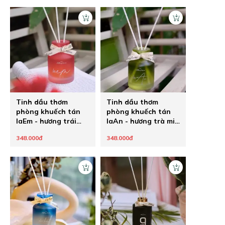
Tinh dầu thơm
Tinh dầu thơm
phòng khuếch tán
phòng khuếch tán
laEm - hương trái
laAn - hương trà mix
cây mix hoa
hoa và trái cây
348.000đ
348.000đ