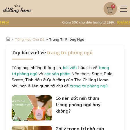
0
Giảm 50K cho đơn hàng từ 299k
KHÁM PHÁ
>
Tổng Hợp Chủ Đề
>
Trang Trí Phòng Ngủ
Top bài viết về
trang trí phòng ngủ
Tổng hợp những thông tin,
bài viết
hữu ích về
trang
trí phòng ngủ
và
các sản phẩm
Nến thơm, Sage, Palo
Santo, Tinh dầu & Quà tặng của The Chilling Home
phù hợp & liên quan tới chủ đề
trang trí phòng ngủ
Có nên đốt nến thơm
trong phòng ngủ hay
không?
Gợi ý trang trí nhà cửa