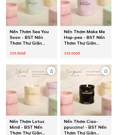
Nến Thơm Sea You
Nến Thơm Make Me
Soon - BST Nến
Hap-pea - BST Nến
Thơm Thư Giãn
Thơm Thư Giãn
Thông Điệp Ẩn
Thông Điệp Ẩn
339.000đ
339.000đ
Healing Pastel của
Healing Pastel của
The Chilling Home -
The Chilling Home -
Quà Tặng Chữa
Quà Tặng Chữa
Lành Cho Người
Lành Cho Người
Thương
Thương
Nến Thơm Lotus
Nến Thơm Ciao-
Mind - BST Nến
ppuccino! - BST Nến
Thơm Thư Giãn
Thơm Thư Giãn