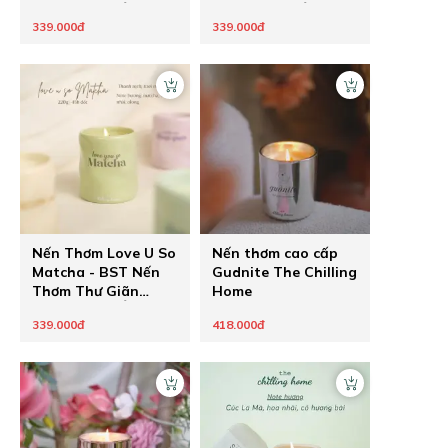
Thông Điệp Ẩn
Thông Điệp Ẩn
339.000đ
339.000đ
Healing Pastel của
Healing Pastel của
The Chilling Home -
The Chilling Home -
Quà Tặng Chữa
Quà Tặng Chữa
Lành Cho Người
Lành Cho Người
Thương
Thương
Nến Thơm Love U So
Nến thơm cao cấp
Matcha - BST Nến
Gudnite The Chilling
Thơm Thư Giãn
Home
Thông Điệp Ẩn
339.000đ
418.000đ
Healing Pastel của
The Chilling Home -
Quà Tặng Chữa
Lành Cho Người
Thương