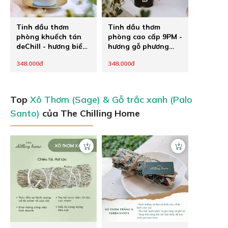
Tinh dầu thơm
Tinh dầu thơm
phòng khuếch tán
phòng cao cấp 9PM -
deChill - hương biển
hương gỗ phương
mát lành
Đông
348.000đ
348.000đ
Top
Xô Thơm (Sage) & Gỗ trắc xanh (Palo
Santo)
của The Chilling Home