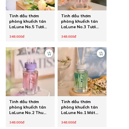
Tinh dầu thơm
Tinh dầu thơm
phòng khuếch tán
phòng khuếch tán
LaLune No.5 Tươi
LaLune No.3 Tươi
mát trong trẻo
mọng thanh ngọt
348.000đ
348.000đ
Tinh dầu thơm
Tinh dầu thơm
phòng khuếch tán
phòng khuếch tán
LaLune No.2 Thu
LaLune No.1 Mát
hút ngọt sang
ngọt bay bổng
348.000đ
348.000đ