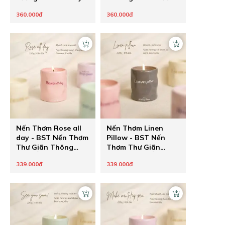
mix mật ong
gỗ rừng sau cơn mưa
360.000đ
360.000đ
Nến Thơm Rose all
Nến Thơm Linen
day - BST Nến Thơm
Pillow - BST Nến
Thư Giãn Thông
Thơm Thư Giãn
Điệp Ẩn Healing
Thông Điệp Ẩn
339.000đ
339.000đ
Pastel của The
Healing Pastel của
Chilling Home - Quà
The Chilling Home -
Tặng Chữa Lành
Quà Tặng Chữa
Cho Người Thương
Lành Cho Người
Thương