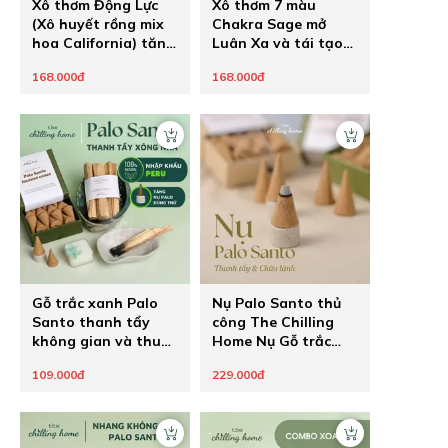
Xô thơm Động Lực
Xô thơm 7 màu
(Xô huyết rồng mix
Chakra Sage mở
hoa California) tăng
Luân Xa và tái tạo
sức mạnh ý chí theo
năng lượng
168.000đ
168.000đ
đuổi đam mê
Gỗ trắc xanh Palo
Nụ Palo Santo thủ
Santo thanh tẩy
công The Chilling
không gian và thu
Home Nụ Gỗ trắc
hút năng lượng tích
xanh nhập khẩu
109.000đ
229.000đ
cực
Peru thanh lọc
không gian