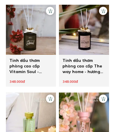
Tinh dầu thơm
Tinh dầu thơm
phòng cao cấp
phòng cao cấp The
Vitamin Soul -
way home - hương
hương hoa cỏ
hoa mix gỗ
348.000đ
348.000đ
phương Đông