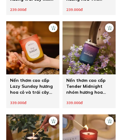
hoa The Chilling
Chilling Home
239.000đ
239.000đ
Home
Nến thơm cao cấp
Nến thơm cao cấp
Lazy Sunday hương
Tender Midnight
hoa cỏ và trái cây
nhóm hương hoa
nhiệt đới The
The Chilling Home
339.000đ
339.000đ
Chilling Home