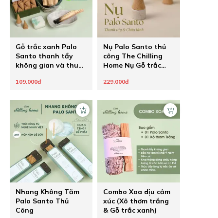
Gỗ trắc xanh Palo
Nụ Palo Santo thủ
Santo thanh tẩy
công The Chilling
không gian và thu
Home Nụ Gỗ trắc
hút năng lượng tích
xanh nhập khẩu
109.000đ
229.000đ
cực
Peru thanh lọc
không gian
Nhang Không Tăm
Combo Xoa dịu cảm
Palo Santo Thủ
xúc (Xô thơm trắng
Công
& Gỗ trắc xanh)