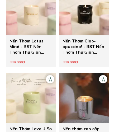
Nến Thơm Lotus
Nến Thơm Ciao-
Mind - BST Nến
ppuccino! - BST Nến
Thơm Thư Giãn
Thơm Thư Giãn
Thông Điệp Ẩn
Thông Điệp Ẩn
339.000đ
339.000đ
Healing Pastel của
Healing Pastel của
The Chilling Home -
The Chilling Home -
Quà Tặng Chữa
Quà Tặng Chữa
Lành Cho Người
Lành Cho Người
Thương
Thương
Nến Thơm Love U So
Nến thơm cao cấp