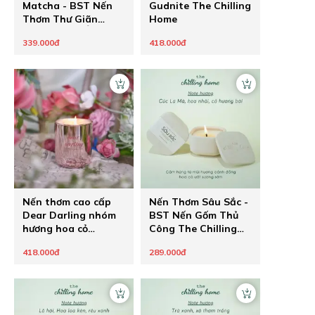
Matcha - BST Nến
Gudnite The Chilling
Thơm Thư Giãn
Home
Thông Điệp Ẩn
339.000đ
418.000đ
Healing Pastel của
The Chilling Home -
Quà Tặng Chữa
Lành Cho Người
Thương
Nến thơm cao cấp
Nến Thơm Sâu Sắc -
Dear Darling nhóm
BST Nến Gốm Thủ
hương hoa cỏ
Công The Chilling
phương Đông The
Home
418.000đ
289.000đ
Chilling Home