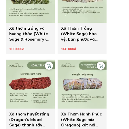
Xô thơm trắng và
Xô Thơm Trắng
hương thảo (White
(White Sage) bảo
Sage & Rosemary)
vệ, ban phước và
tạo nên khởi đầu
khai thông
168.000đ
168.000đ
mới
Xô thơm huyết rồng
Xô Thơm Hạnh Phúc
(Dragon’s blood
(White Sage mix
Sage) thanh tẩy
Oregano) kết nối