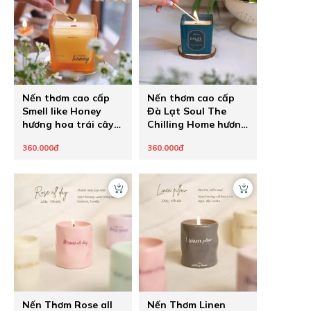
Nến thơm cao cấp
Nến thơm cao cấp
Smell like Honey
Đà Lạt Soul The
hương hoa trái cây
Chilling Home hương
mix mật ong
gỗ rừng sau cơn mưa
360.000đ
360.000đ
Nến Thơm Rose all
Nến Thơm Linen