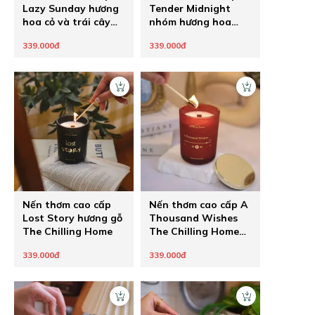
Lazy Sunday hương
Tender Midnight
hoa cỏ và trái cây
nhóm hương hoa
nhiệt đới The
The Chilling Home
339.000đ
339.000đ
Chilling Home
Nến thơm cao cấp
Nến thơm cao cấp A
Lost Story hương gỗ
Thousand Wishes
The Chilling Home
The Chilling Home
hương vị an lành
339.000đ
339.000đ