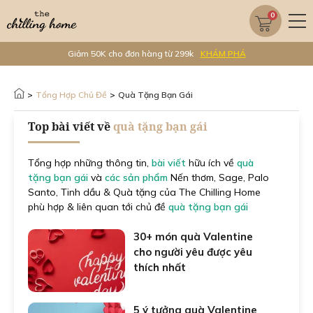
0
Giảm 50K cho đơn hàng từ 299k
KHÁM PHÁ
>
Tổng Hợp Chủ Đề
>
Quà Tặng Bạn Gái
Top bài viết về
quà tặng bạn gái
Tổng hợp những thông tin,
bài viết
hữu ích về
quà
tặng bạn gái
và
các sản phẩm
Nến thơm, Sage, Palo
Santo, Tinh dầu & Quà tặng của The Chilling Home
phù hợp & liên quan tới chủ đề
quà tặng bạn gái
30+ món quà Valentine
cho người yêu được yêu
thích nhất
5 ý tưởng quà Valentine