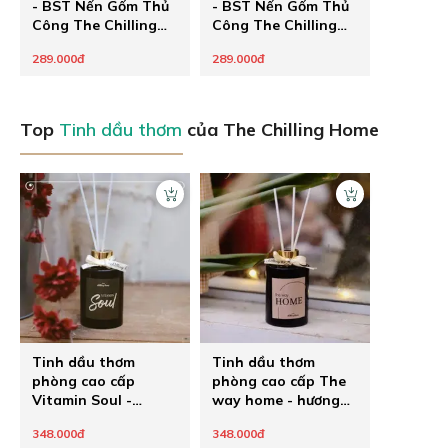
- BST Nến Gốm Thủ
- BST Nến Gốm Thủ
Công The Chilling
Công The Chilling
Home
Home
289.000đ
289.000đ
Top
Tinh dầu thơm
của The Chilling Home
Tinh dầu thơm
Tinh dầu thơm
phòng cao cấp
phòng cao cấp The
Vitamin Soul -
way home - hương
hương hoa cỏ
hoa mix gỗ
348.000đ
348.000đ
phương Đông