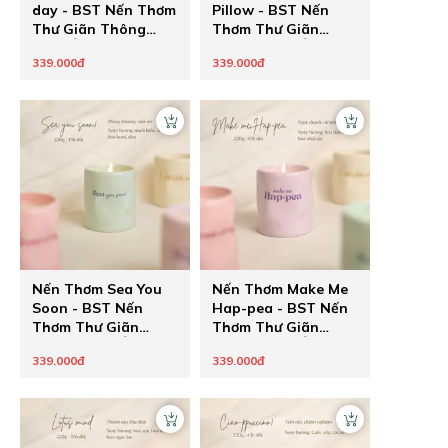
day - BST Nến Thơm
Pillow - BST Nến
Thư Giãn Thông
Thơm Thư Giãn
Điệp Ẩn Healing
Thông Điệp Ẩn
339.000đ
339.000đ
Pastel của The
Healing Pastel của
Chilling Home - Quà
The Chilling Home -
Tặng Chữa Lành
Quà Tặng Chữa
Cho Người Thương
Lành Cho Người
Thương
Nến Thơm Sea You
Nến Thơm Make Me
Soon - BST Nến
Hap-pea - BST Nến
Thơm Thư Giãn
Thơm Thư Giãn
Thông Điệp Ẩn
Thông Điệp Ẩn
339.000đ
339.000đ
Healing Pastel của
Healing Pastel của
The Chilling Home -
The Chilling Home -
Quà Tặng Chữa
Quà Tặng Chữa
Lành Cho Người
Lành Cho Người
Thương
Thương