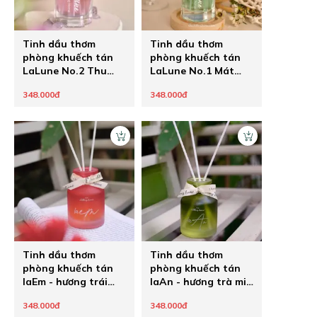
Tinh dầu thơm
Tinh dầu thơm
phòng khuếch tán
phòng khuếch tán
LaLune No.2 Thu
LaLune No.1 Mát
hút ngọt sang
ngọt bay bổng
348.000đ
348.000đ
Tinh dầu thơm
Tinh dầu thơm
phòng khuếch tán
phòng khuếch tán
laEm - hương trái
laAn - hương trà mix
cây mix hoa
hoa và trái cây
348.000đ
348.000đ