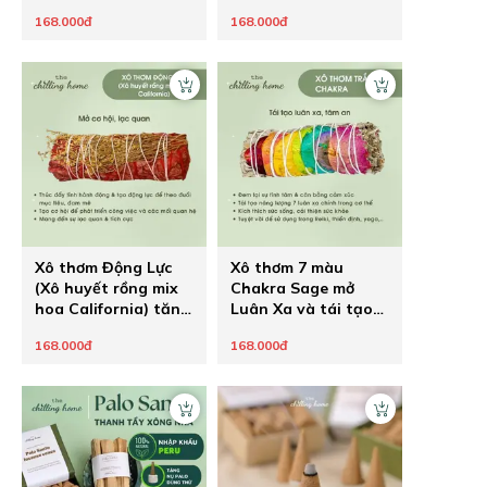
mạnh mẽ và hút may
rung động tình yêu
168.000đ
168.000đ
mắn
mãnh liệt
Xô thơm Động Lực
Xô thơm 7 màu
(Xô huyết rồng mix
Chakra Sage mở
hoa California) tăng
Luân Xa và tái tạo
sức mạnh ý chí theo
năng lượng
168.000đ
168.000đ
đuổi đam mê