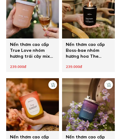
Nến thơm cao cấp
Nến thơm cao cấp
True Love nhóm
Boss-bae nhóm
hương trái cây mix
hương hoa The
hoa The Chilling
Chilling Home
239.000đ
239.000đ
Home
Nến thơm cao cấp
Nến thơm cao cấp