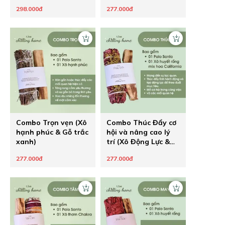
298.000đ
277.000đ
Combo Trọn vẹn (Xô
Combo Thúc Đẩy cơ
hạnh phúc & Gỗ trắc
hội và nâng cao lý
xanh)
trí (Xô Động Lực &
Gỗ Trắc Xanh)
277.000đ
277.000đ