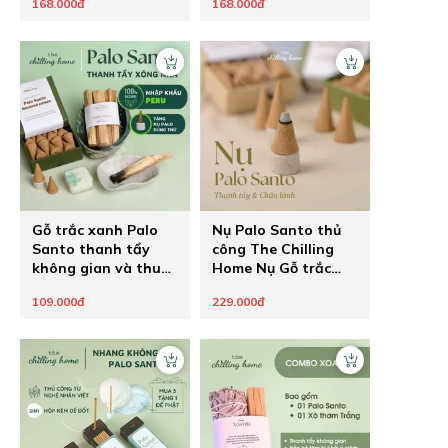
168.000đ
168.000đ
đuổi đam mê
Gỗ trắc xanh Palo
Nụ Palo Santo thủ
Santo thanh tẩy
công The Chilling
không gian và thu
Home Nụ Gỗ trắc
hút năng lượng tích
xanh nhập khẩu
109.000đ
229.000đ
cực
Peru thanh lọc
không gian