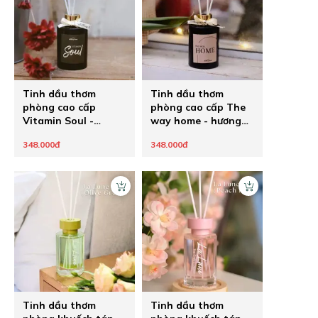
Tinh dầu thơm
Tinh dầu thơm
phòng cao cấp
phòng cao cấp The
Vitamin Soul -
way home - hương
hương hoa cỏ
hoa mix gỗ
348.000đ
348.000đ
phương Đông
Tinh dầu thơm
Tinh dầu thơm