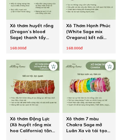
Xô thơm huyết rồng
Xô Thơm Hạnh Phúc
(Dragon’s blood
(White Sage mix
Sage) thanh tẩy
Oregano) kết nối
mạnh mẽ và hút may
rung động tình yêu
168.000đ
168.000đ
mắn
mãnh liệt
Xô thơm Động Lực
Xô thơm 7 màu
(Xô huyết rồng mix
Chakra Sage mở
hoa California) tăng
Luân Xa và tái tạo
sức mạnh ý chí theo
năng lượng