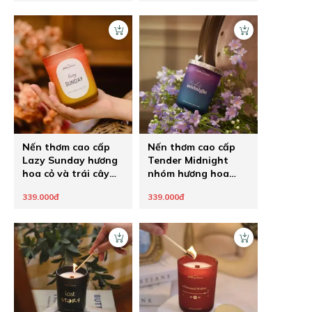
Nến thơm cao cấp
Nến thơm cao cấp
Lazy Sunday hương
Tender Midnight
hoa cỏ và trái cây
nhóm hương hoa
nhiệt đới The
The Chilling Home
339.000đ
339.000đ
Chilling Home