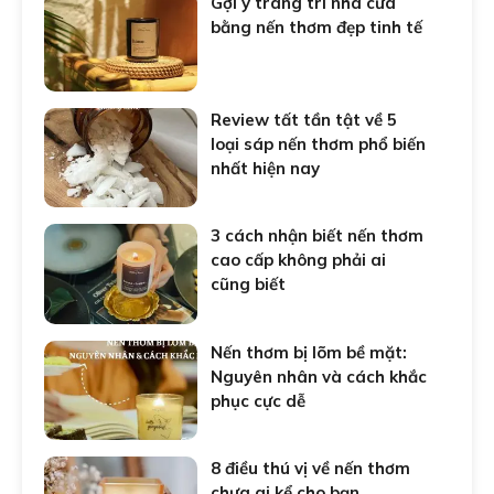
Gợi ý trang trí nhà cửa
bằng nến thơm đẹp tinh tế
Review tất tần tật về 5
loại sáp nến thơm phổ biến
nhất hiện nay
3 cách nhận biết nến thơm
cao cấp không phải ai
cũng biết
Nến thơm bị lõm bề mặt:
Nguyên nhân và cách khắc
phục cực dễ
8 điều thú vị về nến thơm
chưa ai kể cho bạn