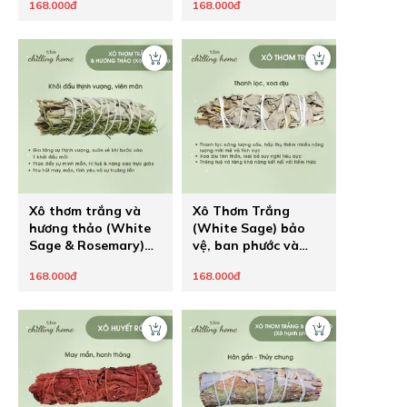
168.000đ
168.000đ
Xô thơm trắng và
Xô Thơm Trắng
hương thảo (White
(White Sage) bảo
Sage & Rosemary)
vệ, ban phước và
tạo nên khởi đầu
khai thông
168.000đ
168.000đ
mới