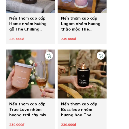
Nến thơm cao cấp
Nến thơm cao cấp
Home nhóm hương
Lagom nhóm hương
gỗ The Chilling
thảo mộc The
Home
Chilling Home
239.000đ
239.000đ
Nến thơm cao cấp
Nến thơm cao cấp
True Love nhóm
Boss-bae nhóm
hương trái cây mix
hương hoa The
hoa The Chilling
Chilling Home
239.000đ
239.000đ
Home