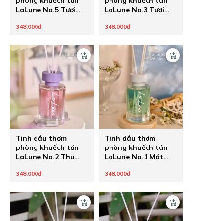
phòng khuếch tán
phòng khuếch tán
LaLune No.5 Tươi
LaLune No.3 Tươi
mát trong trẻo
mọng thanh ngọt
348.000đ
348.000đ
Tinh dầu thơm
Tinh dầu thơm
phòng khuếch tán
phòng khuếch tán
LaLune No.2 Thu
LaLune No.1 Mát
hút ngọt sang
ngọt bay bổng
348.000đ
348.000đ