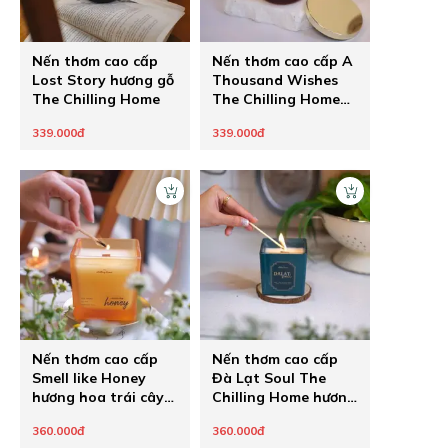
Nến thơm cao cấp
Nến thơm cao cấp A
Lost Story hương gỗ
Thousand Wishes
The Chilling Home
The Chilling Home
hương vị an lành
339.000đ
339.000đ
Nến thơm cao cấp
Nến thơm cao cấp
Smell like Honey
Đà Lạt Soul The
hương hoa trái cây
Chilling Home hương
mix mật ong
gỗ rừng sau cơn mưa
360.000đ
360.000đ