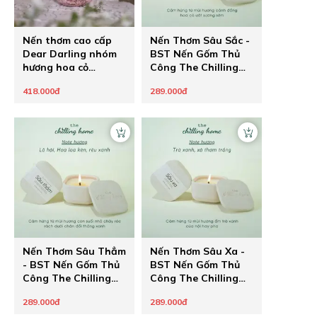
Nến thơm cao cấp
Nến Thơm Sâu Sắc -
Dear Darling nhóm
BST Nến Gốm Thủ
hương hoa cỏ
Công The Chilling
phương Đông The
Home
418.000đ
289.000đ
Chilling Home
Nến Thơm Sâu Thẳm
Nến Thơm Sâu Xa -
- BST Nến Gốm Thủ
BST Nến Gốm Thủ
Công The Chilling
Công The Chilling
Home
Home
289.000đ
289.000đ