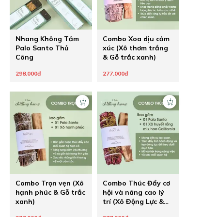
Nhang Không Tăm
Combo Xoa dịu cảm
Palo Santo Thủ
xúc (Xô thơm trắng
Công
& Gỗ trắc xanh)
298.000đ
277.000đ
Combo Trọn vẹn (Xô
Combo Thúc Đẩy cơ
hạnh phúc & Gỗ trắc
hội và nâng cao lý
xanh)
trí (Xô Động Lực &
Gỗ Trắc Xanh)