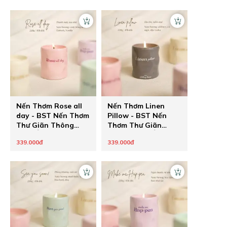
Nến Thơm Rose all
Nến Thơm Linen
day - BST Nến Thơm
Pillow - BST Nến
Thư Giãn Thông
Thơm Thư Giãn
Điệp Ẩn Healing
Thông Điệp Ẩn
339.000đ
339.000đ
Pastel của The
Healing Pastel của
Chilling Home - Quà
The Chilling Home -
Tặng Chữa Lành
Quà Tặng Chữa
Cho Người Thương
Lành Cho Người
Thương