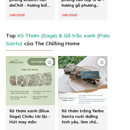
deChill - hương biển
hương gỗ phương
mát lành
Đông
348.000đ
348.000đ
Top
Xô Thơm (Sage) & Gỗ trắc xanh (Palo
Santo)
của The Chilling Home
Xô thơm xanh (Blue
Xô thơm trắng Yerba
Sage) Chiêu tài lộc -
Santa nuôi dưỡng
Hút may mắn
tình yêu, làm chủ
hạnh phúc