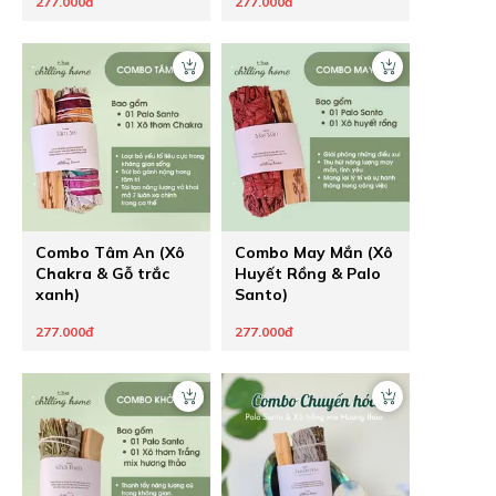
277.000đ
277.000đ
Combo Tâm An (Xô
Combo May Mắn (Xô
Chakra & Gỗ trắc
Huyết Rồng & Palo
xanh)
Santo)
277.000đ
277.000đ