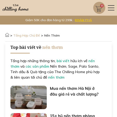
0
Giảm 50K cho đơn hàng từ 299k
KHÁM PHÁ
>
Tổng Hợp Chủ Đề
>
Nến Thơm
Top bài viết về
nến thơm
Tổng hợp những thông tin,
bài viết
hữu ích về
nến
thơm
và
các sản phẩm
Nến thơm, Sage, Palo Santo,
Tinh dầu & Quà tặng của The Chilling Home phù hợp
& liên quan tới chủ đề
nến thơm
Mua nến thơm Hà Nội ở
đâu giá rẻ và chất lượng?
15+ hũ nến thơm phòng