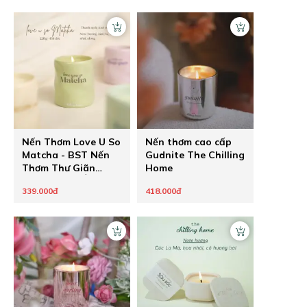
The Chilling Home -
The Chilling Home -
Quà Tặng Chữa
Quà Tặng Chữa
Lành Cho Người
Lành Cho Người
Thương
Thương
Nến Thơm Love U So
Nến thơm cao cấp
Matcha - BST Nến
Gudnite The Chilling
Thơm Thư Giãn
Home
Thông Điệp Ẩn
339.000đ
418.000đ
Healing Pastel của
The Chilling Home -
Quà Tặng Chữa
Lành Cho Người
Thương