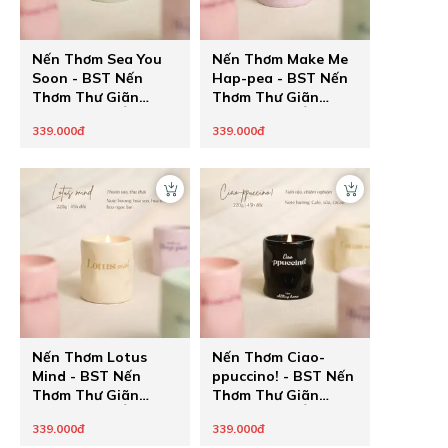
Nến Thơm Sea You
Nến Thơm Make Me
Soon - BST Nến
Hap-pea - BST Nến
Thơm Thư Giãn
Thơm Thư Giãn
Thông Điệp Ẩn
Thông Điệp Ẩn
339.000đ
339.000đ
Healing Pastel của
Healing Pastel của
The Chilling Home -
The Chilling Home -
Quà Tặng Chữa
Quà Tặng Chữa
Lành Cho Người
Lành Cho Người
Thương
Thương
Nến Thơm Lotus
Nến Thơm Ciao-
Mind - BST Nến
ppuccino! - BST Nến
Thơm Thư Giãn
Thơm Thư Giãn
Thông Điệp Ẩn
Thông Điệp Ẩn
339.000đ
339.000đ
Healing Pastel của
Healing Pastel của