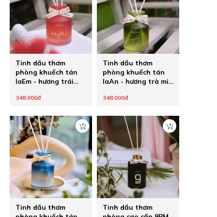
Tinh dầu thơm
Tinh dầu thơm
phòng khuếch tán
phòng khuếch tán
laEm - hương trái
laAn - hương trà mix
cây mix hoa
hoa và trái cây
348.000đ
348.000đ
Tinh dầu thơm
Tinh dầu thơm
phòng khuếch tán
phòng cao cấp 9PM -